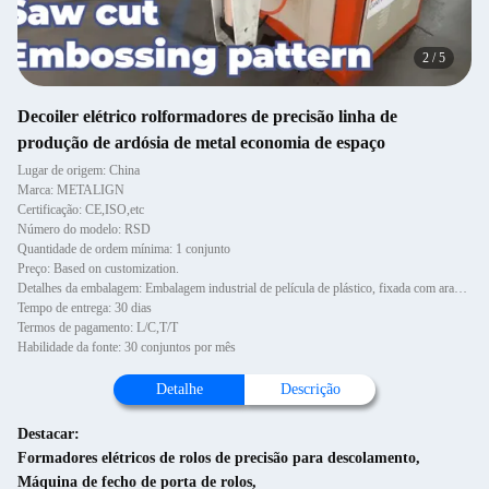
2
/
5
Decoiler elétrico rolformadores de precisão linha de
produção de ardósia de metal economia de espaço
Lugar de origem: China
Marca: METALIGN
Certificação: CE,ISO,etc
Número do modelo: RSD
Quantidade de ordem mínima: 1 conjunto
Preço: Based on customization.
Detalhes da embalagem: Embalagem industrial de película de plástico, fixada com arame de aço.
Tempo de entrega: 30 dias
Termos de pagamento: L/C,T/T
Habilidade da fonte: 30 conjuntos por mês
Detalhe
Descrição
Destacar:
Formadores elétricos de rolos de precisão para descolamento
,
Máquina de fecho de porta de rolos
,