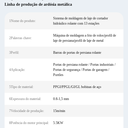
Linha de produção de ardósia metálica
Sistema de moldagem de laje de cortador
1Nome do produto:
hidráulico rolante com 13 estações
Máquina de moldagem a frio de rolos/profil de
2Palavras chave:
laje de persiana/profil de laje de metal
3Perfil:
Barras de portas de persiana rolante
Portas de persiana rolante / Portas industriais /
4Aplicação:
Portas de segurança / Portas de garagem /
Portões
5Tipo de material:
PPGI/PPGL/GI/GL bobinas de aço
6Espessura do material:
0.8-1,5 mm
7Velocidade de produção:
15m/min
8Potência do motor principal:
5.5KW