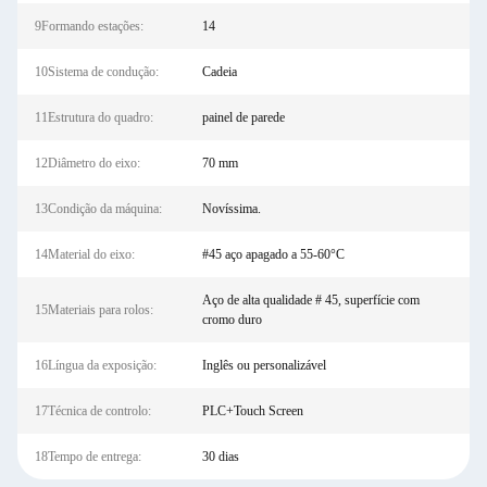
9Formando estações:
14
10Sistema de condução:
Cadeia
11Estrutura do quadro:
painel de parede
12Diâmetro do eixo:
70 mm
13Condição da máquina:
Novíssima.
14Material do eixo:
#45 aço apagado a 55-60°C
Aço de alta qualidade # 45, superfície com
15Materiais para rolos:
cromo duro
16Língua da exposição:
Inglês ou personalizável
17Técnica de controlo:
PLC+Touch Screen
18Tempo de entrega:
30 dias