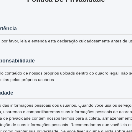
rtência
 por favor, leia e entenda esta declaração cuidadosamente antes de u
ponsabilidade
o conteúdo de nossos próprios uploads dentro do quadro legal; não 
eitas pelos próprios usuários.
cidade
 das informações pessoais dos usuários. Quando você usa os serviços
s, usaremos e compartilharemos suas informações pessoais de acordo 
tica de privacidade contém nossos termos para a coleta, armazenamento
teção de suas informações pessoais. Recomendamos que você leia esta
r como manter sua privacidade. Se você tiver alguma dúvida sobre esta