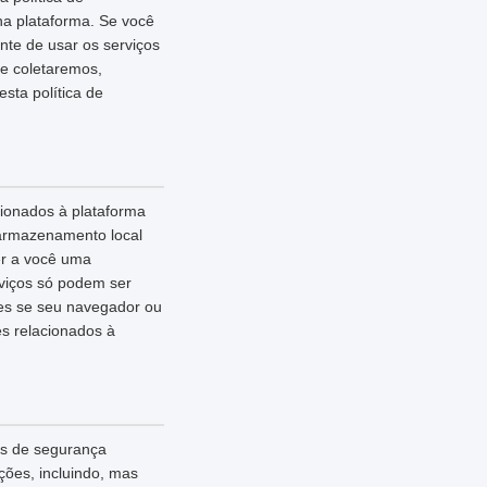
na plataforma. Se você
nte de usar os serviços
ue coletaremos,
ta política de
cionados à plataforma
 armazenamento local
er a você uma
rviços só podem ser
ies se seu navegador ou
es relacionados à
as de segurança
ões, incluindo, mas