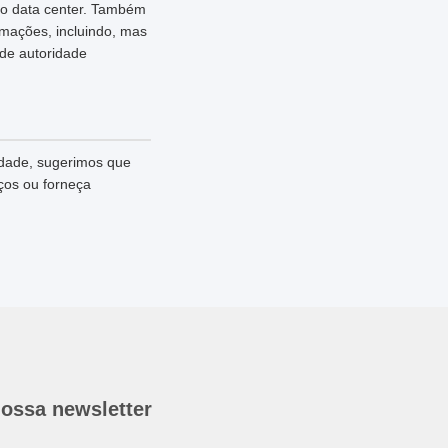
ao data center. Também
rmações, incluindo, mas
 de autoridade
idade, sugerimos que
ços ou forneça
nossa newsletter