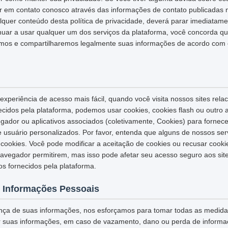
ar em contato conosco através das informações de contato publicadas 
quer conteúdo desta política de privacidade, deverá parar imediatame
inuar a usar qualquer um dos serviços da plataforma, você concorda q
os e compartilharemos legalmente suas informações de acordo com es
xperiência de acesso mais fácil, quando você visita nossos sites rela
necidos pela plataforma, podemos usar cookies, cookies flash ou outro
egador ou aplicativos associados (coletivamente, Cookies) para fornec
e usuário personalizados. Por favor, entenda que alguns de nossos se
ookies. Você pode modificar a aceitação de cookies ou recusar cook
navegador permitirem, mas isso pode afetar seu acesso seguro aos sit
os fornecidos pela plataforma.
 Informações Pessoais
nça de suas informações, nos esforçamos para tomar todas as medid
r suas informações, em caso de vazamento, dano ou perda de informaç