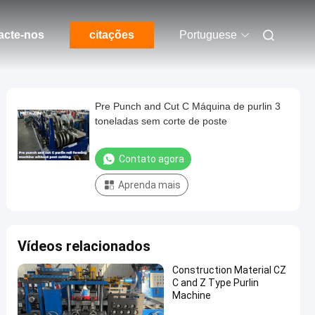
acte-nos
citações
Portuguese
Pre Punch and Cut C Máquina de purlin 3
toneladas sem corte de poste
Contato agora
Aprenda mais
Vídeos relacionados
Construction Material CZ
C and Z Type Purlin
Machine