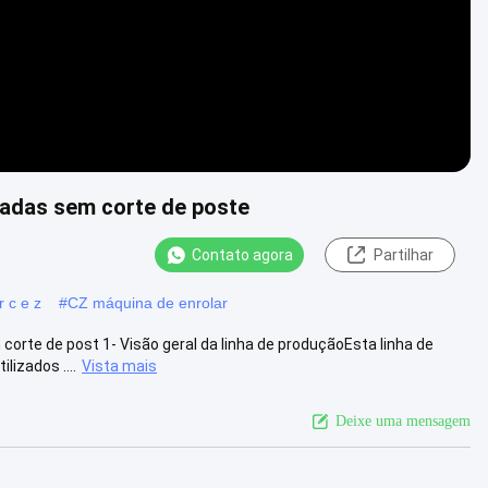
ladas sem corte de poste
Contato agora
Partilhar
 c e z
#
CZ máquina de enrolar
orte de post 1- Visão geral da linha de produçãoEsta linha de
izados ....
Vista mais
Deixe uma mensagem