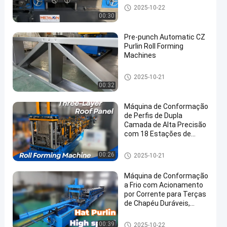
Rolo do Purlin que forma a má
2025-10-22
quina
00:30
Pre-punch Automatic CZ
Purlin Roll Forming
Machines
Rolo do Purlin que forma a má
2025-10-21
quina
00:32
Máquina de Conformação
de Perfis de Dupla
Camada de Alta Precisão
com 18 Estações de
Conformação e Motor de
5,5Kw
Rolo do Purlin que forma a má
00:26
2025-10-21
quina
Máquina de Conformação
a Frio com Acionamento
por Corrente para Terças
de Chapéu Duráveis,
Cisalhamento Hidráulico,
Saída de Alta Precisão
Rolo do Purlin que forma a má
00:39
2025-10-22