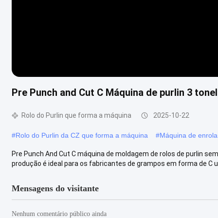
Pre Punch and Cut C Máquina de purlin 3 tone
Rolo do Purlin que forma a máquina
2025-10-22
#
Rolo do Purlin da CZ que forma a máquina
#
Máquina de enrolar
Pre Punch And Cut C máquina de moldagem de rolos de purlin sem c
produção é ideal para os fabricantes de grampos em forma de C util
Mensagens do visitante
Nenhum comentário público ainda