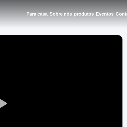
Para casa
Sobre nós
produtos
Eventos
Cont
Play
Video