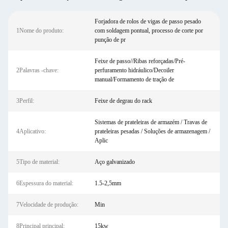
Forjadora de rolos de vigas de passo pesado
1Nome do produto:
com soldagem pontual, processo de corte por
punção de pr
Feixe de passo//Ribas reforçadas/Pré-
2Palavras -chave:
perfuramento hidráulico/Decoiler
manual/Formamento de tração de
3Perfil:
Feixe de degrau do rack
Sistemas de prateleiras de armazém / Travas de
4Aplicativo:
prateleiras pesadas / Soluções de armazenagem /
Aplic
5Tipo de material:
Aço galvanizado
6Espessura do material:
1.5-2,5mm
7Velocidade de produção:
Min
8Principal principal:
15kw