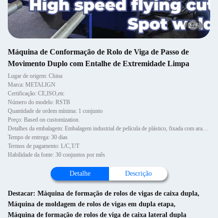
2
/
6
Máquina de Conformação de Rolo de Viga de Passo de
Movimento Duplo com Entalhe de Extremidade Limpa
Lugar de origem: China
Marca: METALIGN
Certificação: CE,ISO,etc
Número do modelo: RSTB
Quantidade de ordem mínima: 1 conjunto
Preço: Based on customization.
Detalhes da embalagem: Embalagem industrial de película de plástico, fixada com arame de aço.
Tempo de entrega: 30 dias
Termos de pagamento: L/C,T/T
Habilidade da fonte: 30 conjuntos por mês
Detalhe
Descrição
Destacar:
Máquina de formação de rolos de vigas de caixa dupla
,
Máquina de moldagem de rolos de vigas em dupla etapa
,
Máquina de formação de rolos de viga de caixa lateral dupla