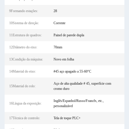
9Formando estações:
28
10Sistema de direção:
Corrente
11Estrutura de quadros:
Painel de parede dupla
12Diâmetro do eixo:
70mm
13Condição da máquina:
Novo em folha
14Material do eixo:
#45 aço apagado a 55-60°C
Aço de alta qualidade # 45, superfície com
15Material do rolo:
cromo duro
Inglês/Espanhol/Russo/Francês, etc.,
16Língua da exposição:
personalizável
17Técnica de controlo:
Tela de toque PLC+